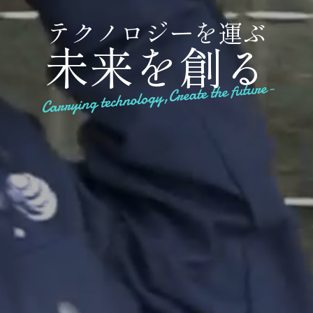
テ
ク
ノ
ロ
ジ
ー
を
運
ぶ
未
来
を
創
る