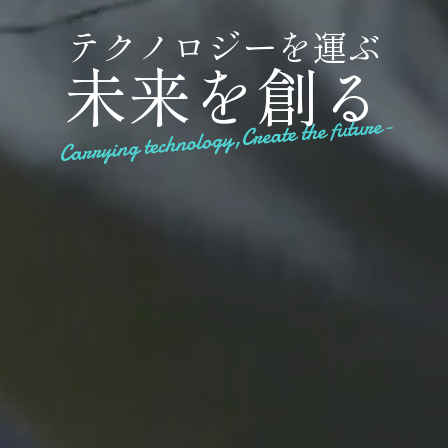
テ
ク
ノ
ロ
ジ
ー
を
運
ぶ
未
来
を
創
る