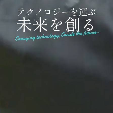
テ
ク
ノ
ロ
ジ
ー
を
運
ぶ
未
来
を
創
る