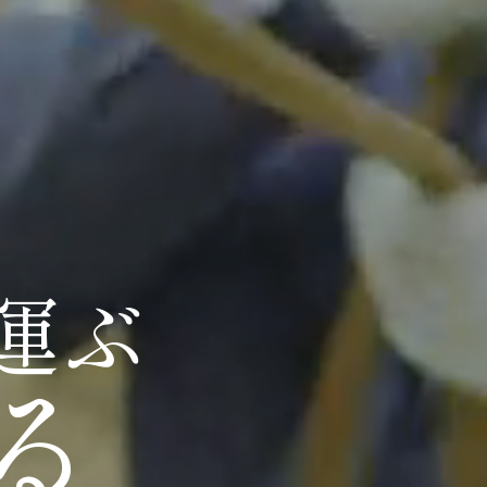
運
ぶ
る