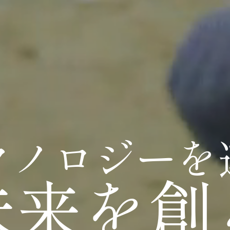
ク
ノ
ロ
ジ
ー
を
未
来
を
創