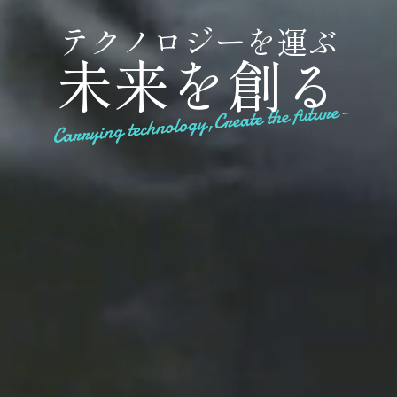
テ
ク
ノ
ロ
ジ
ー
を
運
ぶ
未
来
を
創
る