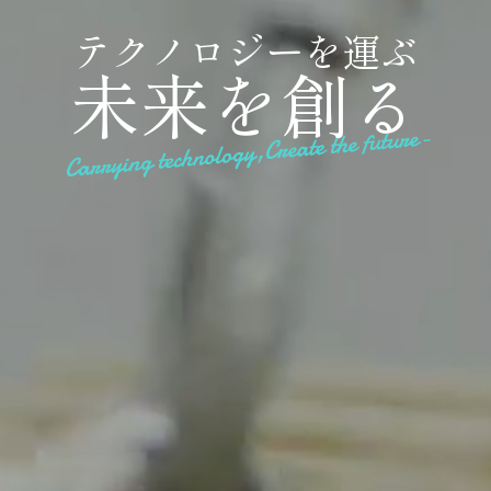
テ
ク
ノ
ロ
ジ
ー
を
運
ぶ
未
来
を
創
る